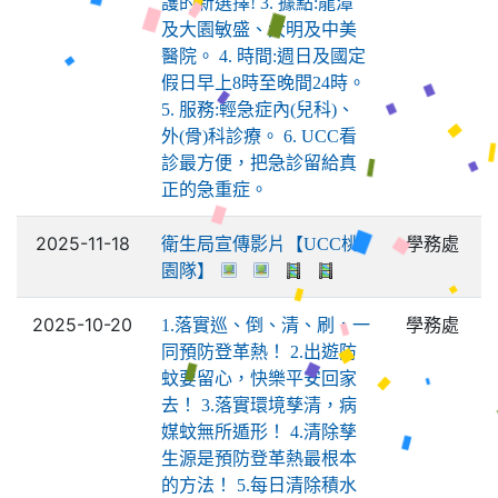
護的新選擇! 3. 據點:龍潭
及大園敏盛、大明及中美
醫院。 4. 時間:週日及國定
假日早上8時至晚間24時。
5. 服務:輕急症內(兒科)、
外(骨)科診療。 6. UCC看
診最方便，把急診留給真
正的急重症。
2025-11-18
學務處
衛生局宣傳影片【UCC桃
園隊】
2025-10-20
學務處
1.落實巡、倒、清、刷，一
同預防登革熱！ 2.出遊防
蚊要留心，快樂平安回家
去！ 3.落實環境孳清，病
媒蚊無所遁形！ 4.清除孳
生源是預防登革熱最根本
的方法！ 5.每日清除積水