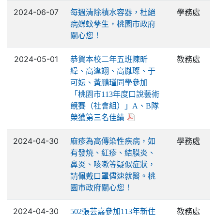
2024-06-07
學務處
每週清除積水容器，杜絕
病媒蚊孳生，桃園市政府
關心您！
2024-05-01
教務處
恭賀本校二年五班陳昕
緯、高逢翊、高胤璨、于
可妘、黃鵬瑾同學參加
「桃園市113年度口說藝術
競賽（社會組）」A、B隊
榮獲第三名佳績
2024-04-30
學務處
麻疹為高傳染性疾病，如
有發燒、紅疹、結膜炎、
鼻炎、咳嗽等疑似症狀，
請佩戴口罩儘速就醫。桃
園市政府關心您！
2024-04-30
教務處
502張芸嘉參加113年新住