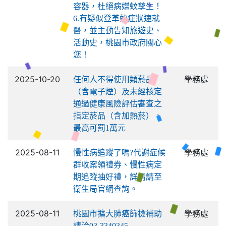
容器，杜絕病媒蚊孳生！
6.有疑似登革熱症狀速就
醫，並主動告知旅遊史、
活動史，桃園市政府關心
您！
2025-10-20
學務處
任何人不得使用類菸品
（含電子煙）及未經核定
通過健康風險評估審查之
指定菸品（含加熱菸），
最高可罰1萬元
2025-08-11
學務處
慢性病追蹤了嗎?代謝症候
群收案領禮券、慢性病定
期追蹤抽好禮，詳情請至
衛生局官網查詢。
2025-08-11
學務處
桃園市擴大肺癌篩檢補助
請洽03-3340345