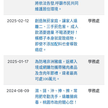
將依法告發,呼籲市民共同
維護居住環境。
2025-02-12
學務處
創造無菸家庭，讓家人遠
離二、三手菸危害。 成人
飲酒要適量 不喝酒更好！
檳榔子本身就是致癌物，
即使不添加配料也會導致
癌症。
2025-01-17
學務處
為防堵非洲豬瘟，返鄉入
境或網購勿攜帶豬肉產品
及含肉年節禮，違者最高
可處100萬元。
2024-08-09
學務處
濕、搓、沖、捧、擦，常
用肥皂勤洗手，遠離腸病
毒，桃園市政府關心您！