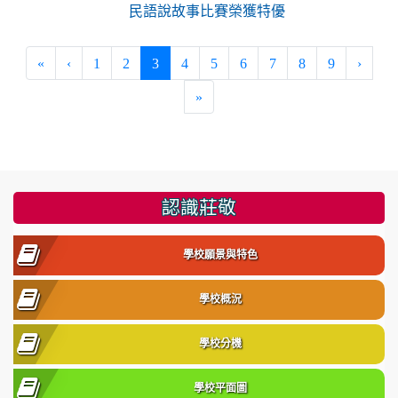
民語說故事比賽榮獲特優
(current)
«
‹
1
2
3
4
5
6
7
8
9
›
»
:::
認識莊敬
學校願景與特色
學校概況
學校分機
學校平面圖