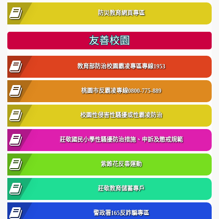
防災教育網頁專區
友善校園
教育部防治校園霸凌專區專線1953
桃園市反霸凌專線0800-775-889
校園性侵害性騷擾或性霸凌防治
莊敬國民小學性騷擾防治措施、申訴及懲戒規範
紫錐花反毒運動
莊敬教育儲蓄專戶
警政署165反詐騙專區