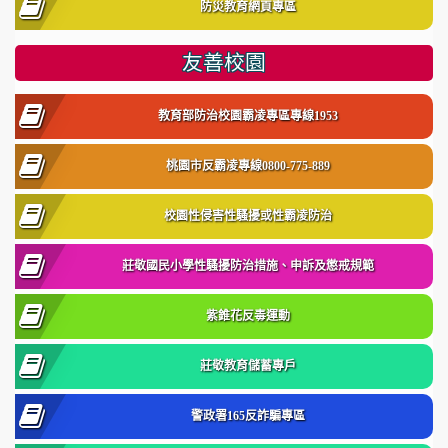
防災教育網頁專區
友善校園
教育部防治校園霸凌專區專線1953
桃園市反霸凌專線0800-775-889
校園性侵害性騷擾或性霸凌防治
莊敬國民小學性騷擾防治措施、申訴及懲戒規範
紫錐花反毒運動
莊敬教育儲蓄專戶
警政署165反詐騙專區