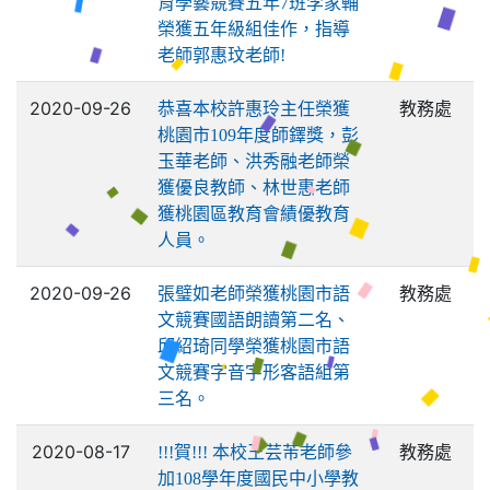
育學藝競賽五年7班李家輔
榮獲五年級組佳作，指導
老師郭惠玟老師!
2020-09-26
教務處
恭喜本校許惠玲主任榮獲
桃園市109年度師鐸獎，彭
玉華老師、洪秀融老師榮
獲優良教師、林世惠老師
獲桃園區教育會績優教育
人員。
2020-09-26
教務處
張璧如老師榮獲桃園市語
文競賽國語朗讀第二名、
邱紹琦同學榮獲桃園市語
文競賽字音字形客語組第
三名。
2020-08-17
教務處
!!!賀!!! 本校王芸芾老師參
加108學年度國民中小學教