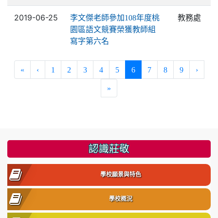
2019-06-25
教務處
李文傑老師參加108年度桃
園區語文競賽榮獲教師組
寫字第六名
(current)
«
‹
1
2
3
4
5
6
7
8
9
›
»
:::
認識莊敬
學校願景與特色
學校概況