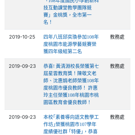
「108年度國民小學創新科
技互動課堂教學團隊競
賽」金桃獎，全市第一
名！
2019-10-25
教務處
四年八班邱奕瑍參加108年
度桃園市能源學藝競賽榮
獲四年級組第二名
2019-09-23
教務處
恭喜! 黃清淵校長榮獲第七
屆星雲教育獎！陳敬文老
師、沈惠娟老師榮獲108年
度桃園市優良教師！ 許惠
玲主任榮獲108年桃園巿桃
園區教育會優良教師！
2019-09-23
教務處
本校｢素養導向語文教學工
作坊｣榮獲桃園市107學年
度績優社群 ｢特優｣，恭喜