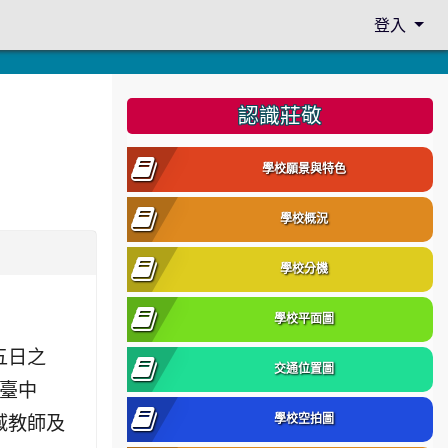
登入
:::
認識莊敬
學校願景與特色
學校概況
學校分機
學校平面圖
五日之
交通位置圖
、臺中
域教師及
學校空拍圖