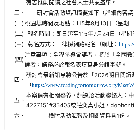
有志推動閱讀之社會人士共襄盛舉。
三、
研討會活動資訊摘要如下（詳細內容請
(一)
桃園場時間及地點：115年8月10日（星期
(二)
報名時間：即日起至115年7月24日（星
(三)
報名方式：一律採網路報名（網址：
https
注意事項：全程參與會議者，將於「全國教
(四)
證者，請務必於報名表填寫身分證字號。
研討會最新訊息將公告於「2026明日閱讀
四、
（
https://www.readingfortomorrow.org/Mss
本案倘有相關疑義，請逕洽活動聯絡人：中央大學涂
五、
4227151#35405或莊奕真小姐，dephontina
六、
檢附活動海報及相關資料各1份。