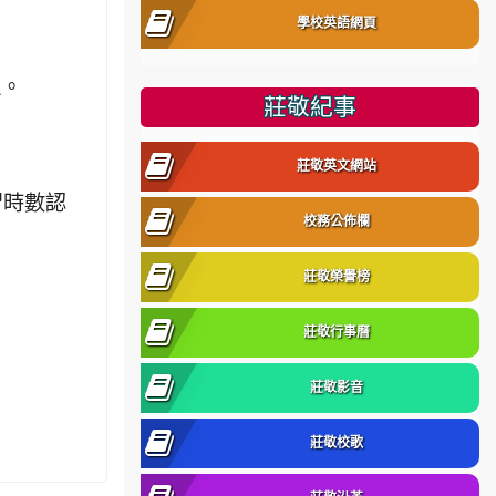
學校英語網頁
理。
莊敬紀事
莊敬英文網站
習時數認
校務公佈欄
莊敬榮譽榜
莊敬行事曆
莊敬影音
莊敬校歌