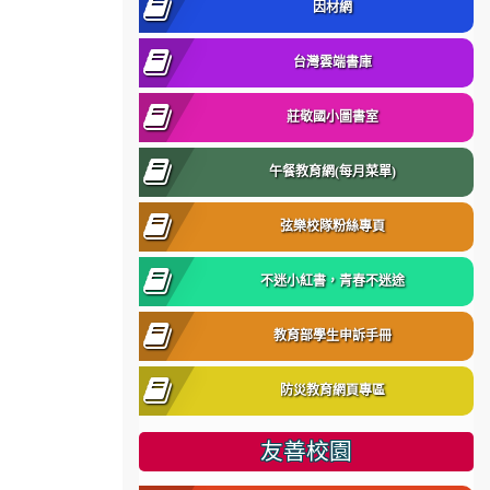
因材網
台灣雲端書庫
莊敬國小圖書室
午餐教育網(每月菜單)
弦樂校隊粉絲專頁
不迷小紅書，青春不迷途
教育部學生申訴手冊
防災教育網頁專區
友善校園