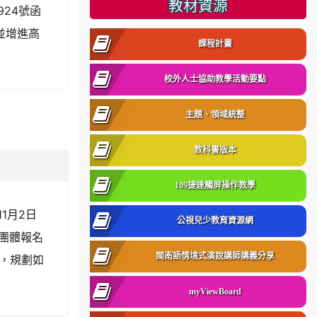
教材資源
924號函
並增進高
課程計畫
校外人士協助教學活動要點
主題、領域統整
教科書版本
109捷達觸屏操作教學
11月2日
公視兒少教育資源網
校團體報名
閩南語情境式演說講師講義分享
，規劃如
myViewBoard