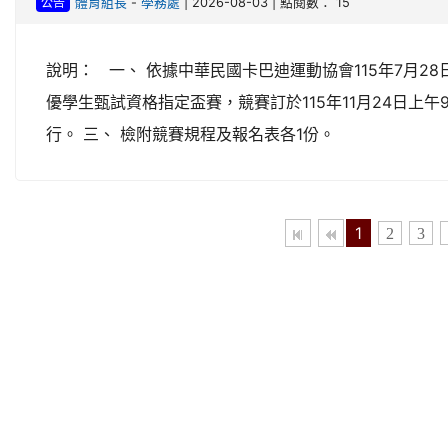
-
| 2026-08-03 | 點閱數： 15
體育組長
學務處
公告
說明： 一、 依據中華民國卡巴迪運動協會115年7月28日
優學生甄試資格指定盃賽，競賽訂於115年11月24日上午
行。 三、 檢附競賽規程及報名表各1份。
1
2
3