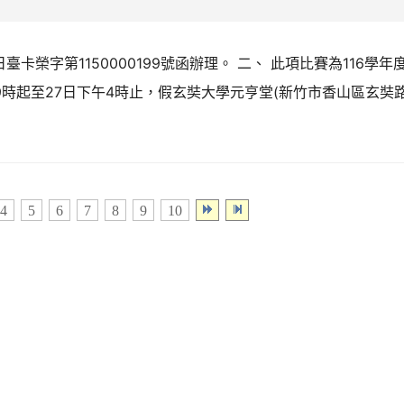
臺卡榮字第1150000199號函辦理。 二、 此項比賽為116學年
9時起至27日下午4時止，假玄奘大學元亨堂(新竹市香山區玄奘路
4
5
6
7
8
9
10