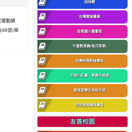
因材網
台灣雲端書庫
度運動績
48號)舉
莊敬國小圖書室
午餐教育網(每月菜單)
弦樂校隊粉絲專頁
不迷小紅書，青春不迷途
教育部學生申訴手冊
防災教育網頁專區
友善校園