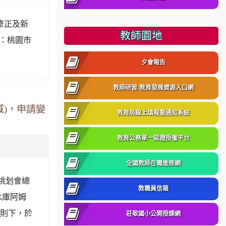
修正及新
教師園地
點：桃園市
夕會報告
教師研習-教育發展資源入口網
域)，申請變
教育局線上填報暨通知系統
教育公務單一認證授權平台
全國教師在職進修網
日桃划會總
教職員信箱
水庫阿姆
原則下，於
莊敬國小公開授課網