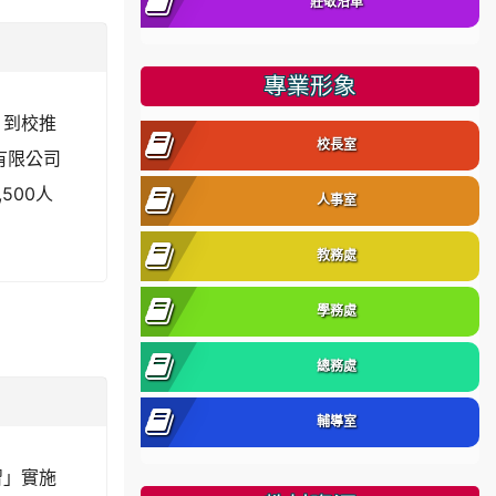
莊敬沿革
專業形象
」到校推
校長室
有限公司
500人
人事室
教務處
學務處
總務處
輔導室
習」實施