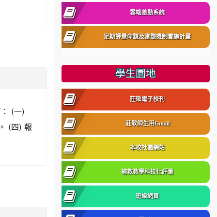
雲端差勤系統
定期評量命題及審題機制實施計畫
學生園地
莊敬電子校刊
 (一)
莊敬師生用Gmail
(四) 報
本校社團網站
補救教學科技化評量
班級網頁