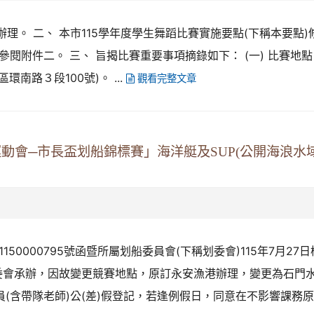
辦理。 二、 本市115學年度學生舞蹈比賽實施要點(下稱本要點)
閱附件二。 三、 旨揭比賽重要事項摘錄如下： (一) 比賽地
南路３段100號)。 ...
觀看完整文章
動會─市長盃划船錦標賽」海洋艇及SUP(公開海浪水
50000795號函暨所屬划船委員會(下稱划委會)115年7月27
辦，划委會承辦，因故變更競賽地點，原訂永安漁港辦理，變更為石門
員(含帶隊老師)公(差)假登記，若逢例假日，同意在不影響課務