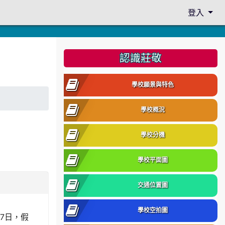
登入
:::
認識莊敬
學校願景與特色
學校概況
學校分機
學校平面圖
交通位置圖
學校空拍圖
17日，假