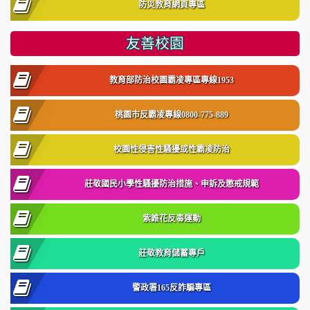
防災教育網頁專區
友善校園
教育部防治校園霸凌專區專線1953
桃園市反霸凌專線0800-775-889
校園性侵害性騷擾或性霸凌防治
莊敬國民小學性騷擾防治措施、申訴及懲戒規範
紫錐花反毒運動
莊敬教育儲蓄專戶
警政署165反詐騙專區